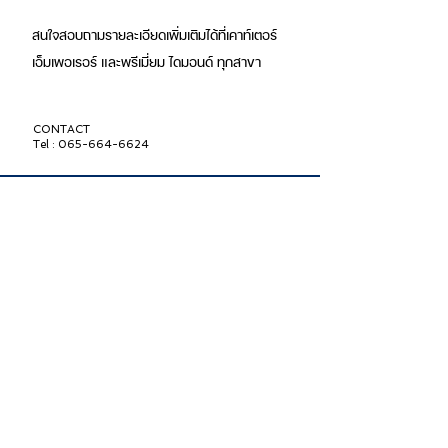
สนใจสอบถามรายละเอียดเพิ่มเติมได้ที่เคาท์เตอร์
เอ็มเพอเรอร์ และพรีเมี่ยม ไดมอนด์ ทุกสาขา
CONTACT
Tel : 065-664-6624
Jewelry
Diamond Rings (Female)
Diamond Earrings
Diamond Rings (Male)
Diamond Bracelets
ABOUT US
LOCATIONS