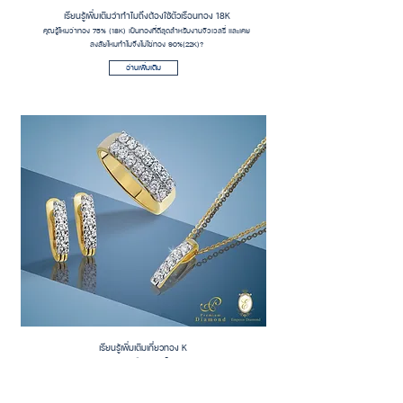
เรียนรู้เพิ่มเติมว่าทำไมถึงต้องใช้ตัวเรือนทอง 18K
คุณรู้ไหมว่าทอง 75% (18K) เป็นทองที่ดีสุดสำหรับ
งานจิวเวลรี่ และเคย
สงสัยไหมทำไมจึงไม่ใช่ทอง 90%(22K)?
อ่านเพิ่มเติม
เรียนรู้เพิ่มเติมเกี่ยวทอง K
ทอง K คือ ทองอะไร?
ทอง K คือ ทองปลอมใช่หรือไม่?
ทอง 18K คือ ทองอะไร?
ทอง 90 คือ อะไร?