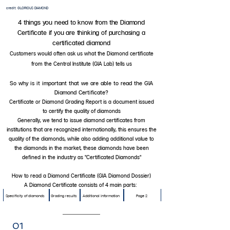
credit: GLORIOUS DIAMOND
4 things you need to know from the Diamond
Certificate if you are thinking of purchasing a
certificated diamond
Customers would often ask us what the Diamond certificate
from the Central Institute (GIA Lab) tells us
So why is it important that we are able to read the GIA
Diamond Certificate?
Certificate or Diamond Grading Report is a document issued
to certify the quality of diamonds
Generally, we tend to issue diamond certificates from
institutions that are recognized internationally, t
his ensures the
quality of the diamonds, while also adding additional value to
the diamonds in the market,
these diamonds have been
defined in the industry as "Certificated Diamonds"
How to read a Diamond Certificate (GIA Diamond Dossier)
A Diamond Certificate consists of 4 main parts:
Specificity of diamonds
Grading results
Additional information
Page 2
01