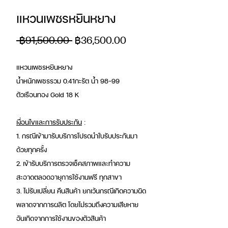
แหวนเพชรหยินหยาง
ราคา
ราคา
 ฿91,500.00 
฿36,500.00
ปกติ
ขาย
แหวนเพชรหยินหยาง
ลด
น้ำหนักเพชรรวม 0.41กะรัต น้ำ 98-99
ตัวเรือนทอง Gold 18 K
เงื่อนไขและการรับประกัน
:
1. กรณีเข้ามารับบริการโปรดนำใบรับประกันมา
ด้วยทุกครั้ง
2. เข้ารับบริการตรวจเช็คสภาพและทำความ
สะอาดตลอดอายุการใช้งานฟรี ทุกสาขา
3. ไม่รับเปลี่ยน คืนสินค้า ยกเว้นกรณีเกิดความผิด
พลาดจากการผลิต โดยไม่รวมถึงความเสียหาย
อันเกิดจากการใช้งานของตัวสินค้า