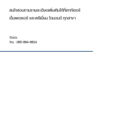
สนใจสอบถามรายละเอียดเพิ่มเติมได้ที่เคาท์เตอร์
เอ็มเพอเรอร์ และพรีเมี่ยม ไดมอนด์ ทุกสาขา
ติดต่อ
โทร : 065-664-6624
สินค้า
แหวนเพชร (หญิง)
ต่างหูเพชร
แหวนเพชร (ชาย)
กำไลข้อมือเพชร
เกี่ยวกับเรา
สาขา